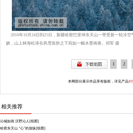
2016年10月24日到25日，新疆哈密巴里坤东天山一带受新一轮
娆，山上林海松涛在风雪装扮之下宛如一幅水墨画卷。
祁军
摄
1
2
本网部分展示作品享有版权，详见产品
付
相关推荐
沁城如画 沃野沁人[组图]
哈密东天山 “心”的放纵[组图]