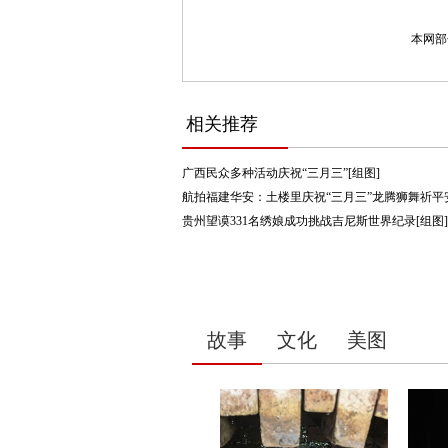
本网部
相关推荐
广西民众多种活动庆祝“三月三”[组图]
航拍福建华安：土楼里庆祝“三月三”龙腾狮舞祈平安
贵州望谟331名绣娘成功挑战吉尼斯世界纪录[组图]