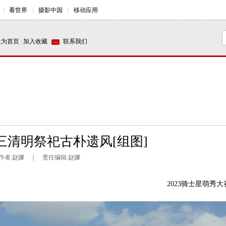
清明祭祀古朴遗风[组图]
｜ 作者:赵娜 ｜ 责任编辑:赵娜