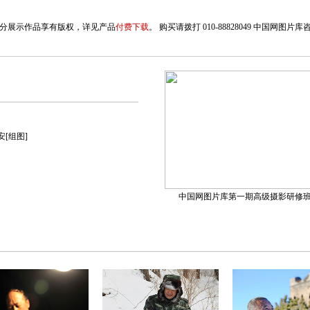
8
9
10
11
12
13
14
分展示作品享有版权，详见产品
付费下载
。 购买请拨打 010-88828049 中国网图片
15
16
17
18
>
[组图]