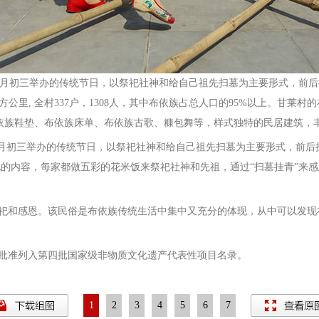
三月初三举办的传统节日，以祭祀社神和给自己祖先扫墓为主要形式，前
方公里, 全村337户，1308人，其中布依族占总人口的95%以上。甘莱
依族鞋垫、布依族床单、布依族古歌、糠包舞等，样式独特的民居建筑，丰
三月初三举办的传统节日，以祭祀社神和给自己祖先扫墓为主要形式，前后
化的内容，每家都做五彩的花米饭来祭祀社神和先祖，通过“扫墓挂青”来
祀和感恩。该民俗是布依族传统生活中集中又充分的体现，从中可以发现
国务院批准列入第四批国家级非物质文化遗产代表性项目名录。
1
2
3
4
5
6
7