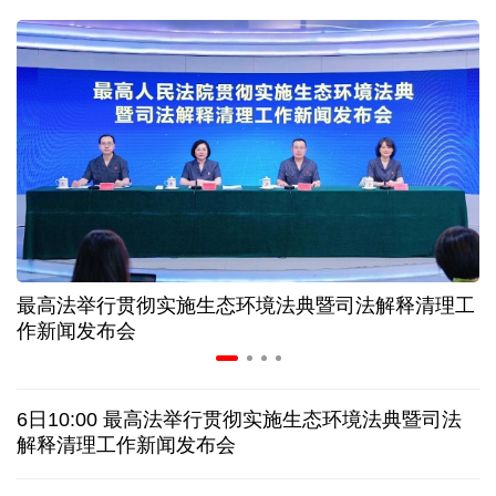
31省份上半年外贸成绩单出炉 见证产业提质跃迁
比一张A4纸还要薄！我国高端钢材迎来密集突破
让药品更好触达患者 多款新药选择网络平台首发
7月份中国仓储指数保持扩张 行业运行韧性较强
最高法举行贯彻实施生态环境法典暨司法解释清理工
金价大反弹！黄金以旧换新业务火热，记者探访
作新闻发布会
日本新版《防卫白皮书》，满篇野心和谎言
6日10:00 最高法举行贯彻实施生态环境法典暨司法
特朗普再签行政令 禁止“生育旅游”收紧“出生公民权”
解释清理工作新闻发布会