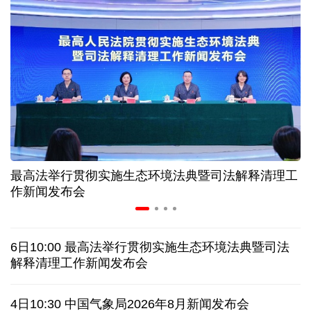
中证协召开国际业务委员会主任委员（扩大）会议
我国首个银行业数据出境负面清单备案案例落地北京
科创转型到全球布局 上海出台规划让民企敢闯敢投
合肥"人工智能+"多场景落地 千行百业装上智慧引擎
最高法举行贯彻实施生态环境法典暨司法解释清理工
宇树科技战略配售名单公布:DeepSeek、腾讯等在列
作新闻发布会
美媒称美国中情局秘密设立古巴工作组
6日10:00 最高法举行贯彻实施生态环境法典暨司法
俄外交部说日本加速"再军事化"扰乱地区及全球安全
解释清理工作新闻发布会
被曝酒驾、盗窃、猥亵等 日本自卫队多人遭受处分
4日10:30 中国气象局2026年8月新闻发布会