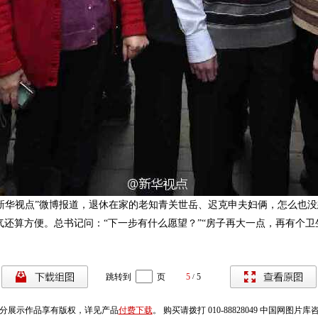
“新华视点”微博报道，退休在家的老知青关世岳、迟克申夫妇俩，怎么也
还算方便。总书记问：“下一步有什么愿望？”“房子再大一点，再有个卫
跳转到
页
5
5
/
分展示作品享有版权，详见产品
付费下载
。 购买请拨打 010-88828049 中国网图片