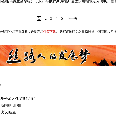
部连接乌克兰赫尔松州，东部与俄罗斯克拉斯诺达尔州相隔刻赤海峡。塞
1
2
3
4
5
下一页
分展示作品享有版权，详见产品
付费下载
。 购买请拨打 010-88828049 中国网图片
搞
身份加入俄罗斯[组图]
斯同胞[组图]
决议[组图]