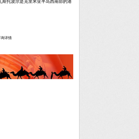
瓦斯托波尔是克里米亚半岛西南部的港
库咨询详情