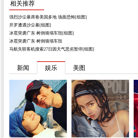
相关推荐
强烈沙尘暴席卷美国多地 场面恐怖[组图]
开罗遭遇沙尘暴[组图]
冰雹突袭广东 树倒墙塌车毁[组图]
冰雹突袭广东 树倒墙塌车毁
马航失联客机搜索27日因天气恶劣暂停[组图]