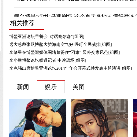
相关推荐
博鳌亚洲论坛早餐会"对话鲍尔森"[组图]
远大总裁张跃博鳌大赞海南空气好 呼吁全民减排[组图]
李肇星在博鳌遭媒体围堵禁得住“刁难” 显外交家风范[组图]
李小琳博鳌论坛躲避记者 中途离场[组图]
李克强出席博鳌亚洲论坛2014年年会开幕式并发表主旨演讲[组图]