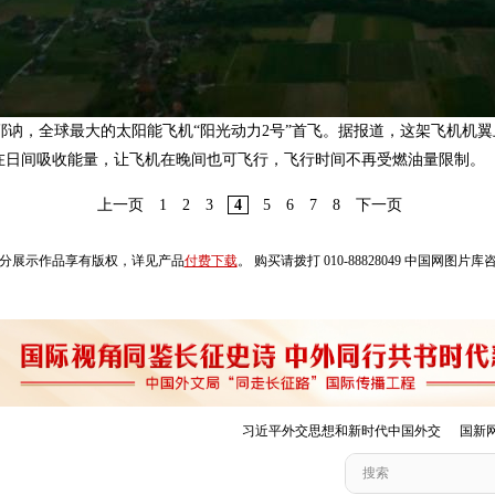
士帕耶讷，全球最大的太阳能飞机“阳光动力2号”首飞。据报道，这架飞机机翼
板在日间吸收能量，让飞机在晚间也可飞行，飞行时间不再受燃油量限制。
上一页
1
2
3
4
5
6
7
8
下一页
分展示作品享有版权，详见产品
付费下载
。 购买请拨打 010-88828049 中国网图片