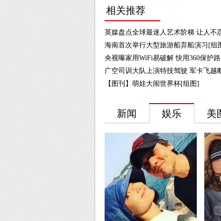
相关推荐
英媒盘点全球最迷人艺术阶梯 让人不忍
海南首次举行大型旅游船弃船演习[组图
央视曝家用WiFi易破解 快用360保护
广空司训大队上演特技驾驶 军卡飞越断
【图刊】萌娃大闹世界杯[组图]