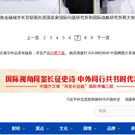
在伦敦金融城市长官邸面向英国皇家国际问题研究所和国际战略研究所两大
上一页
2
3
4
5
6
7
8
9
下一页
分展示作品享有版权，详见产品
付费下载
。 购买请拨打 010-88828049 中国网图片