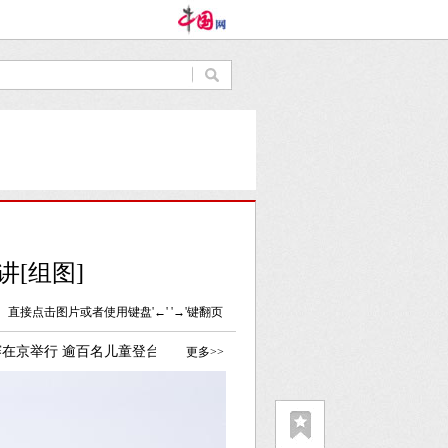
[组图]
直接点击图片或者使用键盘'←' '→'键翻页