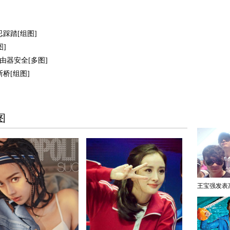
踩踏[组图]
]
路由器安全[多图]
桥[组图]