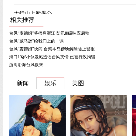
相关推荐
台风“麦德姆”将擦肩浙江 防汛Ⅲ级响应启动
台风“威马逊”给我们上的一课
台风“麦德姆”快闪 台湾本岛傍晚解除陆上警报
海口19岁小伙发帖造谣台风灾情 已被行政拘留
浙闽沿海台风欲来