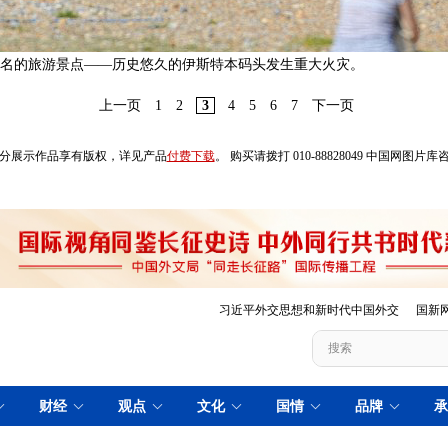
著名的旅游景点——历史悠久的伊斯特本码头发生重大火灾。
上一页
1
2
3
4
5
6
7
下一页
分展示作品享有版权，详见产品
付费下载
。 购买请拨打 010-88828049 中国网图片