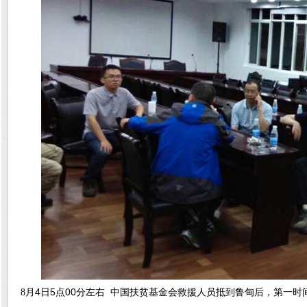
4
5
00
8
月
日
点
分左右
中国扶贫基金会救援人员抵到鲁甸后，第一时