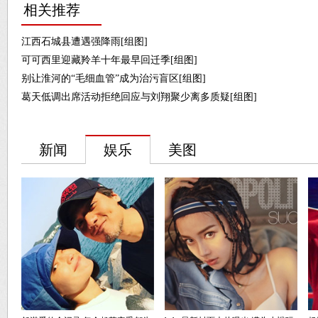
相关推荐
江西石城县遭遇强降雨[组图]
可可西里迎藏羚羊十年最早回迁季[组图]
别让淮河的“毛细血管”成为治污盲区[组图]
葛天低调出席活动拒绝回应与刘翔聚少离多质疑[组图]