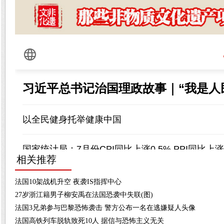
相关推荐
法国10架战机升空 夜袭IS指挥中心
27岁浙江籍男子柳安禹在法国恐袭中失联(图)
法国3兄弟参与巴黎恐怖袭击 警方公布一名在逃嫌疑人头像
法国高铁列车脱轨致死10人 据信与恐怖主义无关