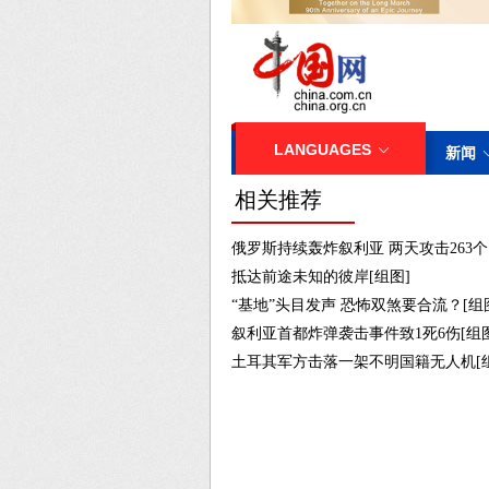
相关推荐
俄罗斯持续轰炸叙利亚 两天攻击263个
抵达前途未知的彼岸[组图]
“基地”头目发声 恐怖双煞要合流？[组
叙利亚首都炸弹袭击事件致1死6伤[组图
土耳其军方击落一架不明国籍无人机[组