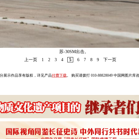
苏-30SM出击。
上一页
1
2
3
4
5
6
7
8
9
下一页
分展示作品享有版权，详见产品
付费下载
。 购买请拨打 010-88828049 中国网图片