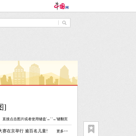
图]
直接点击图片或者使用键盘'←' '→'键翻页