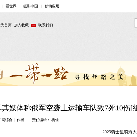
耳其媒体称俄军空袭土运输车队致7死10伤[组
广网综合
|
作者：
|
责任编辑： 杨佳