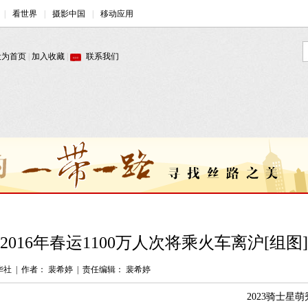
2016年春运1100万人次将乘火车离沪[组图]
华社
|
作者： 裴希婷
|
责任编辑： 裴希婷