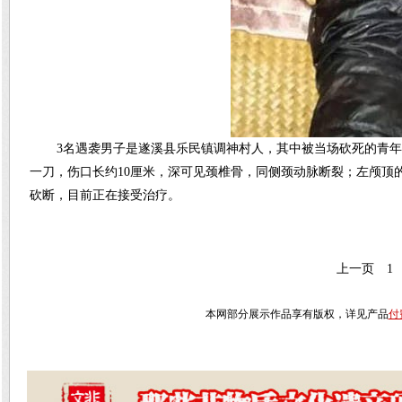
3名遇袭男子是遂溪县乐民镇调神村人，其中被当场砍死的青年
一刀，伤口长约10厘米，深可见颈椎骨，同侧颈动脉断裂；左颅顶
砍断，目前正在接受治疗。
上一页
1
本网部分展示作品享有版权，详见产品
付