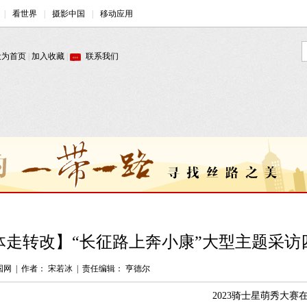
体走转改】“长征路上奔小康”大型主题采访
国网
|
作者： 宋若冰
|
责任编辑： 亨德尔