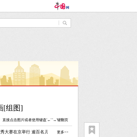
[组图]
直接点击图片或者使用键盘'←' '→'键翻页