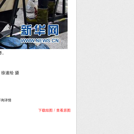
考。
 徐速绘 摄
库咨询详情
/
下载组图
查看原图