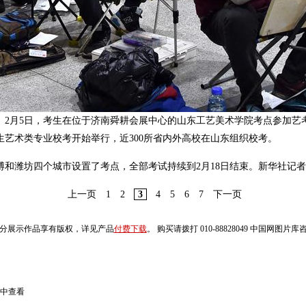
月5日，考生在位于济南舜耕会展中心的山东工艺美术学院考点参加艺
招生艺术类专业校考开始举行，近300所省内外高校在山东组织校考。
淄博和潍坊四个城市设置了考点，全部考试持续到2月18日结束。新华社记者
上一页
1
2
3
4
5
6
7
下一页
分展示作品享有版权，详见产品
付费下载
。 购买请拨打 010-88828049 中国网图片
中查看