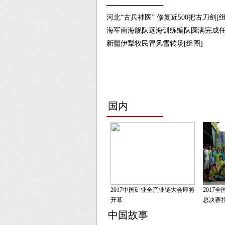
河北“古兵神医” 修复近500把古刀剑[组
海军南海舰队远海训练编队圆满完成任
新疆伊犁牧民冒风雪转场[组图]