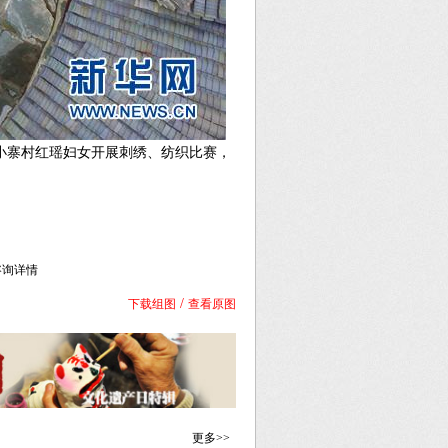
小寨村红瑶妇女开展刺绣、纺织比赛，
库咨询详情
/
下载组图
查看原图