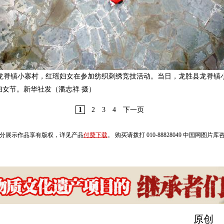
县龙脊镇小寨村，红瑶妇女在参加纺织刺绣竞技活动。当日，龙胜县龙脊镇
女节。新华社发（潘志祥 摄）
1
2
3
4
下一页
分展示作品享有版权，详见产品
付费下载
。 购买请拨打 010-88828049 中国网图片