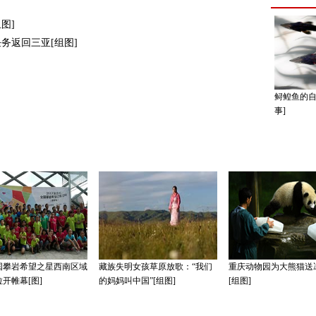
图]
务返回三亚[组图]