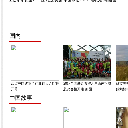
工信部部长苗圩等就“推进实施‘中国制造2025’”答记者问[组图]