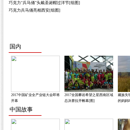
巧克力“兵马俑”头戴圣诞帽过洋节[组图]
巧克力兵马俑亮相西安[组图]