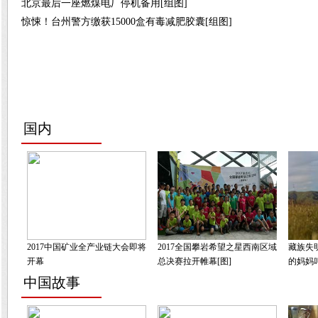
北京最后一座燃煤电厂停机备用[组图]
惊悚！台州警方缴获15000盒有毒减肥胶囊[组图]