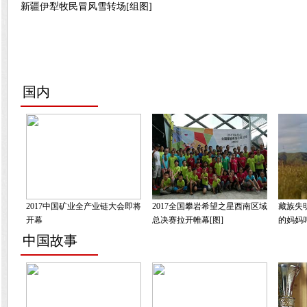
新疆伊犁牧民冒风雪转场[组图]