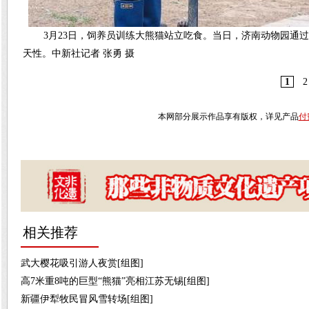
3月23日，饲养员训练大熊猫站立吃食。当日，济南动物园通过
天性。中新社记者 张勇 摄
1
2
本网部分展示作品享有版权，详见产品
付
相关推荐
武大樱花吸引游人夜赏[组图]
高7米重8吨的巨型“熊猫”亮相江苏无锡[组图]
新疆伊犁牧民冒风雪转场[组图]