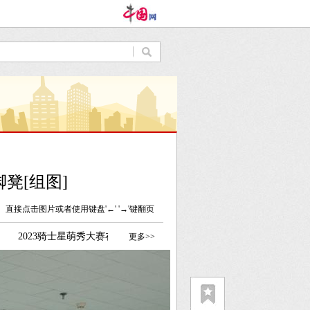
凳[组图]
直接点击图片或者使用键盘'←' '→'键翻页