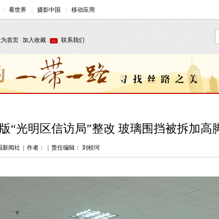
版“光明区信访局”整改 玻璃围挡被拆加高脚
国新闻社
|
作者：
|
责任编辑： 刘桢珂