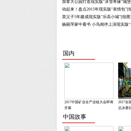
加拿大公园打造现实版“冰雪奇缘”城堡
动起来！盘点2015年现实版“表情包”[
英父子5年建成现实版“乐高小城”[组图
杨丽萍家中看书 小鸟相伴上演现实版“雀