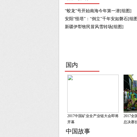
“蛟龙”号开始南海今年第一潜[组图]
安阳“怪塔”：“倒立”千年安如磐石[组图
新疆伊犁牧民冒风雪转场[组图]