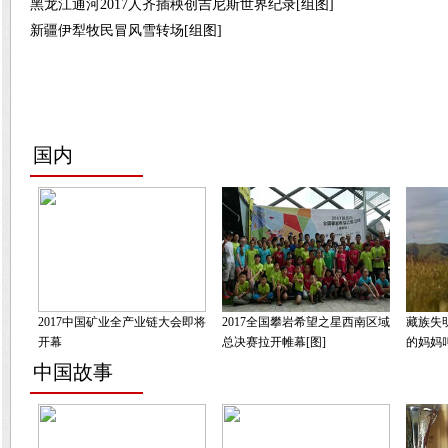
黑龙江通河2017人齐插秧创吉尼斯世界纪录[组图]
新疆伊犁牧民冒风雪转场[组图]