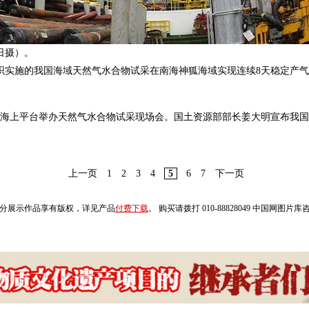
日摄）。
织实施的我国海域天然气水合物试采在南海神狐海域实现连续8天稳定产
试采海上平台举办天然气水合物试采现场会。国土资源部部长姜大明宣布我
上一页
1
2
3
4
5
6
7
下一页
分展示作品享有版权，详见产品
付费下载
。 购买请拨打 010-88828049 中国网图片