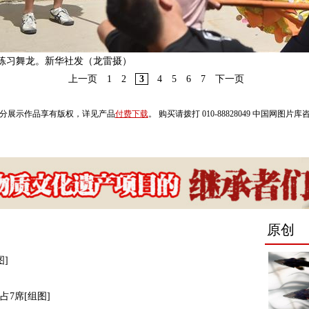
练习舞龙。新华社发（龙雷摄）
上一页
1
2
3
4
5
6
7
下一页
分展示作品享有版权，详见产品
付费下载
。 购买请拨打 010-88828049 中国网图片
]
7席[组图]