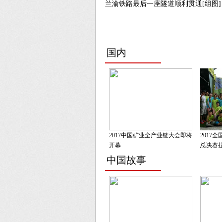
兰渝铁路最后一座隧道顺利贯通[组图]