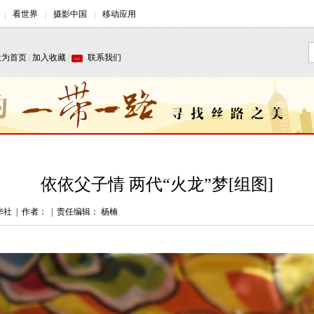
依依父子情 两代“火龙”梦[组图]
华社
|
作者：
|
责任编辑： 杨楠