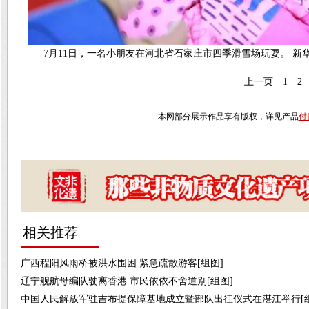
7月11日，一名小朋友在河北省石家庄市四季滑雪场玩耍。 新
上一页
1
2
本网部分展示作品享有版权，详见产品
付
相关推荐
广西程阳风雨桥被洪水围困 紧急疏散游客[组图]
辽宁舰航母编队驶离香港 市民依依不舍道别[组图]
中国人民解放军驻吉布提保障基地成立暨部队出征仪式在湛江举行[组