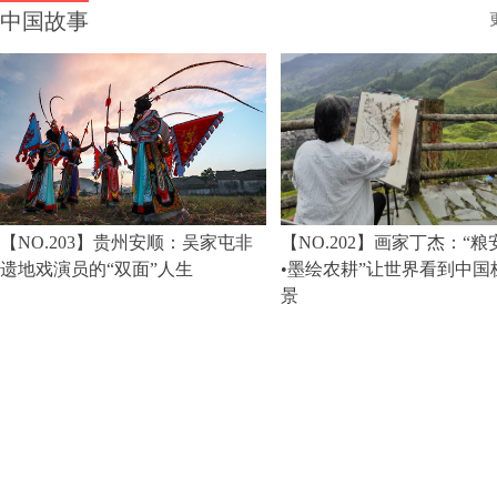
中国故事
【NO.203】贵州安顺：吴家屯非
【NO.202】画家丁杰：“
遗地戏演员的“双面”人生
•墨绘农耕”让世界看到中国
景