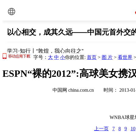
字号：
大
中
小
你的位置:
首页
>
图 片
>
看世界
ESPN“裸的2012”:高球美女
中国网 china.com.cn 时间： 2013-
WNBA球星坎迪
上一页
7
8
9
10