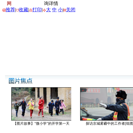
网
询详情
推荐
|
收藏
|
打印
|
大
中
小
|
关闭