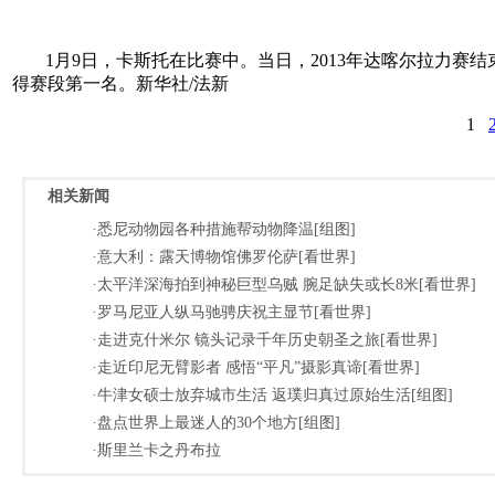
1月9日，卡斯托在比赛中。当日，2013年达喀尔拉力赛结
得赛段第一名。新华社/法新
1
相关新闻
·悉尼动物园各种措施帮动物降温[组图]
·意大利：露天博物馆佛罗伦萨[看世界]
·太平洋深海拍到神秘巨型乌贼 腕足缺失或长8米[看世界]
·罗马尼亚人纵马驰骋庆祝主显节[看世界]
·走进克什米尔 镜头记录千年历史朝圣之旅[看世界]
·走近印尼无臂影者 感悟“平凡”摄影真谛[看世界]
·牛津女硕士放弃城市生活 返璞归真过原始生活[组图]
·盘点世界上最迷人的30个地方[组图]
·斯里兰卡之丹布拉