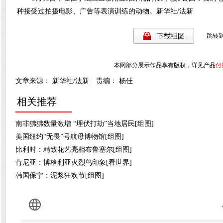
种接受过拍摄电影、广告等表演训练的动物。新华社/法新
跳转
本网部分展示作品享有版权，详见产品
付
文章来源： 新华社/法新 责编： 杨佳
相关推荐
南非狒狒数量激增 “埋伏打劫”当地居民[组图]
美国纽约“无畏”号航母博物馆[组图]
比利时：精致花艺亮相布鲁塞尔[组图]
肯尼亚：博格利亚火烈鸟印象[看世界]
韩国保宁：泥浆狂欢节[组图]