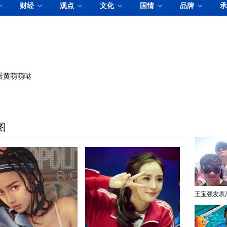
蛋黄萌萌哒