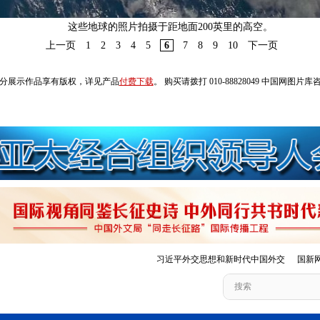
这些地球的照片拍摄于距地面200英里的高空。
上一页
1
2
3
4
5
6
7
8
9
10
下一页
分展示作品享有版权，详见产品
付费下载
。 购买请拨打 010-88828049 中国网图片