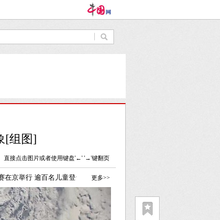
[组图]
直接点击图片或者使用键盘'←' '→'键翻页