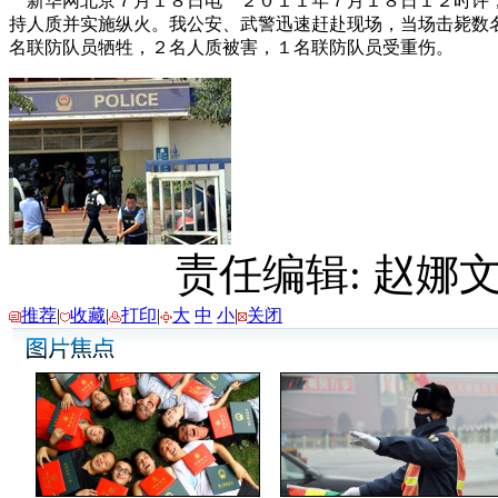
新华网北京７月１８日电 ２０１１年７月１８日１２时许，
持人质并实施纵火。我公安、武警迅速赶赴现场，当场击毙数
名联防队员牺牲，２名人质被害，１名联防队员受重伤。
责任编辑: 赵娜
文
推荐
|
收藏
|
打印
|
大
中
小
|
关闭