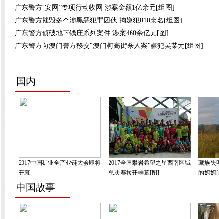
广东警方“安网”专项行动收网 涉案金额1亿余元[组图]
广东警方摧毁多个涉黑恶犯罪团伙 拘嫌犯810余名[组图]
广东警方侦破地下钱庄系列案件 涉案460余亿元[图]
广东警方向澳门警方移交"澳门柯高街杀人案"嫌犯吴某元[组图]