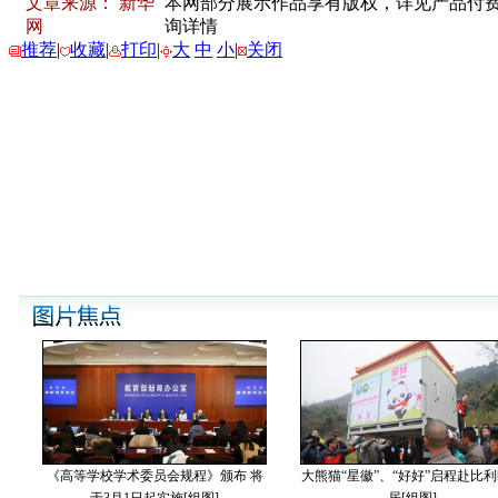
文章来源： 新华
本网部分展示作品享有版权，详见产品付费下载
网
询详情
推荐
|
收藏
|
打印
|
大
中
小
|
关闭