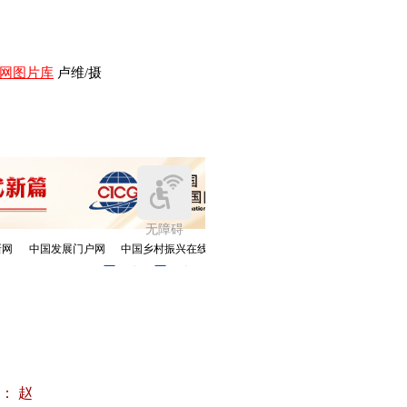
网图片库
卢维/摄
： 赵