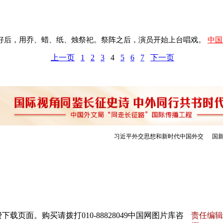
好后，用乔、蜡、纸、烛祭祀。
祭阵
之后，演员开始上台唱戏。
中国
上一页
1
2
3
4
5
6
7
下一页
页面。购买请拨打010-88828049中国网图片库咨
责任编辑