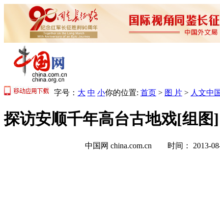
字号：
大
中
小
你的位置:
首页
>
图 片
>
人文中
探访安顺千年高台古地戏[组图]
中国网 china.com.cn 时间： 2013-