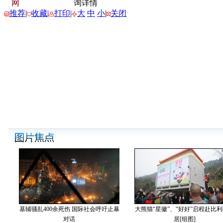
网
询详情
推荐
|
收藏
|
打印
|
大
中
小
|
关闭