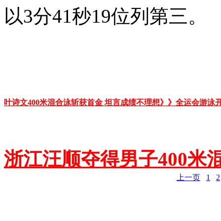
以3分41秒19位列第三。
叶诗文400米混合泳斩获首金 坦言成绩不理想》》
全运会游泳开
浙江汪顺夺得男子400米
上一页
1
2