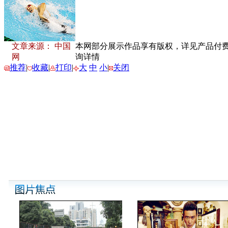
文章来源： 中国
本网部分展示作品享有版权，详见产品付费下载
网
询详情
推荐
|
收藏
|
打印
|
大
中
小
|
关闭