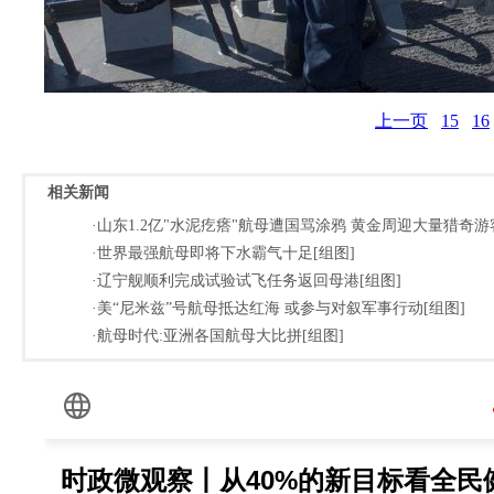
上一页
15
16
相关新闻
·山东1.2亿"水泥疙瘩"航母遭国骂涂鸦 黄金周迎大量猎奇游
·世界最强航母即将下水霸气十足[组图]
·辽宁舰顺利完成试验试飞任务返回母港[组图]
·美“尼米兹”号航母抵达红海 或参与对叙军事行动[组图]
·航母时代:亚洲各国航母大比拼[组图]