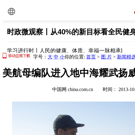
字号：
大
中
小
你的位置:
首页
>
图 片
>
新闻精
美航母编队进入地中海耀武扬威 
中国网 china.com.cn 时间： 2013-