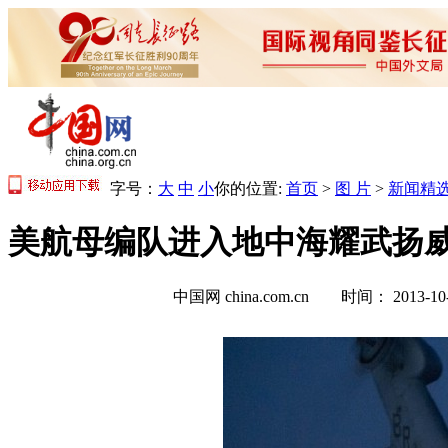
字号：
大
中
小
你的位置:
首页
>
图 片
>
新闻精
美航母编队进入地中海耀武扬威 
中国网 china.com.cn 时间： 2013-