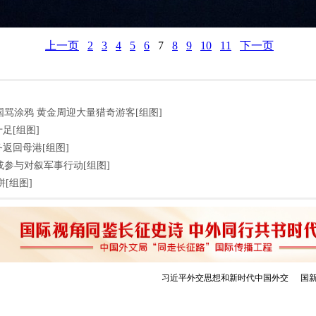
上一页
2
3
4
5
6
7
8
9
10
11
下一页
遭国骂涂鸦 黄金周迎大量猎奇游客[组图]
足[组图]
返回母港[组图]
或参与对叙军事行动[组图]
[组图]