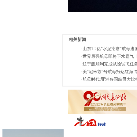
相关新闻
·山东1.2亿"水泥疙瘩"航母
·世界最强航母即将下水霸气十
·辽宁舰顺利完成试验试飞任务
·美“尼米兹”号航母抵达红海 
·航母时代:亚洲各国航母大比拼