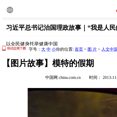
字号：
大
中
小
你的位置:
首页
>
图 片
>
人文中
【图片故事】模特的假期
中国网 china.com.cn 时间： 2013-