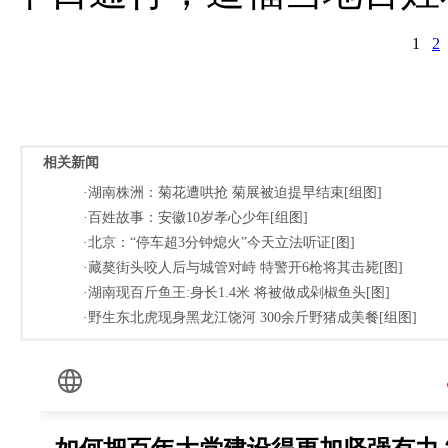
1
2
相关新闻
·湖南株洲：菊花遭哄抢 菊展被迫提早结束[组图]
·百姓故事：安徽10岁孝心少年[组图]
·北京：“停车超3分钟熄火”今天立法听证[图]
·藏獒街头咬人后与城管对峙 特警开6枪将其击毙[图]
·湖南现百斤鱼王:身长1.4米 将被做成剁椒鱼头[图]
·野生东北虎现身黑龙江饶河 300余斤野猪成美餐[组图]