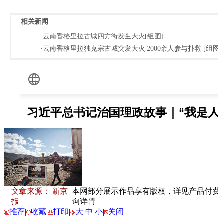
相关新闻
·云南香格里拉古城四方街发生大火[组图]
·云南香格里拉独克宗古城突发大火 2000余人参与扑救 [组图
文章来源： 新京
本网部分展示作品享有版权，详见产品付费下载
报
询详情
推荐
|
收藏
|
打印
|
大
中
小
|
关闭