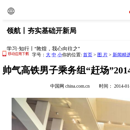
字号：
大
中
小
你的位置:
首页
>
图 片
>
新闻精
帅气高铁男子乘务组“赶场”201
中国网 china.com.cn 时间： 2014-