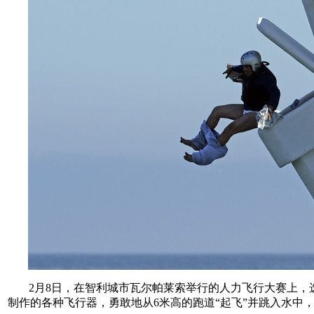
2月8日，在智利城市瓦尔帕莱索举行的人力飞行大赛上
制作的各种飞行器，勇敢地从6米高的跑道“起飞”并跳入水中，